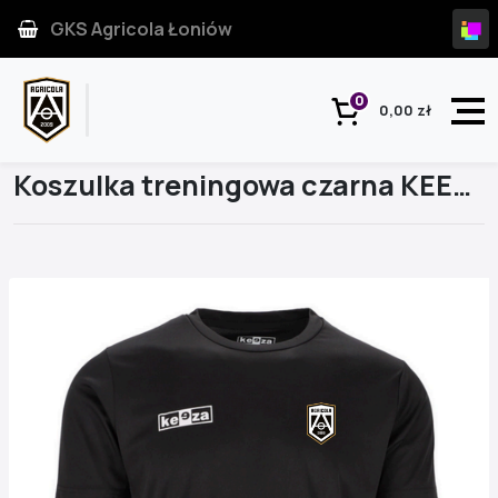
GKS Agricola Łoniów
0
0,00 zł
Strona główna
Produkt
Koszulka treningowa czarna KEEZA Kingston