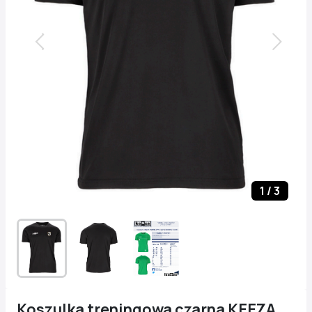
1
/
3
Koszulka treningowa czarna KEEZA