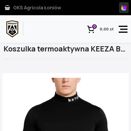
GKS Agricola Łoniów
0
0,00 zł
Strona główna
Produkt
Koszulka termoaktywna KEEZA Bristol PRO