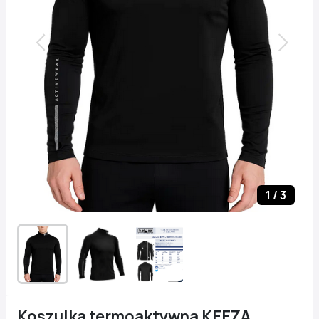
1
/
3
Koszulka termoaktywna KEEZA